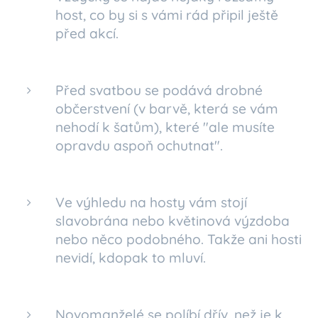
host, co by si s vámi rád připil ještě
před akcí.
Před svatbou se podává drobné
občerstvení (v barvě, která se vám
nehodí k šatům), které "ale musíte
opravdu aspoň ochutnat".
Ve výhledu na hosty vám stojí
slavobrána nebo květinová výzdoba
nebo něco podobného. Takže ani hosti
nevidí, kdopak to mluví.
Novomanželé se políbí dřív, než je k