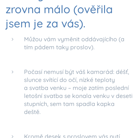
zrovna málo (ověřila
jsem je za vás).
Můžou vám vyměnit oddávajícího (a
tím pádem taky proslov).
Počasí nemusí být váš kamarád: déšť,
slunce svítící do očí, nízké teploty
a svatba venku – moje zatím poslední
letošní svatba se konala venku v deseti
stupních, sem tam spadla kapka
deště.
Kromě desek s proslovem vás nutí