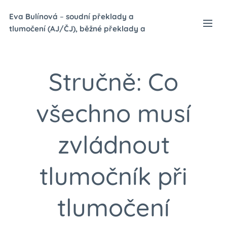
Eva Bulínová
–
soudní p
řeklady a
tlumočení (AJ/ČJ), běžné překlady a
tlumočení (NJ/ČJ)
Stručně: Co
všechno musí
zvládnout
tlumočník při
tlumočení