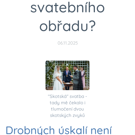
svatebního
obřadu?
06.11.2025
"Skotská" svatba -
tady mě čekalo i
tlumočení dvou
skotských zvyků
Drobných úskalí není