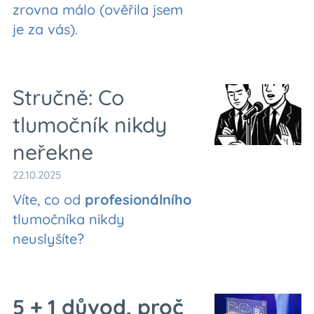
zrovna málo (ověřila jsem
je za vás).
Stručně: Co
tlumočník nikdy
neřekne
22.10.2025
Víte, co od
profesionálního
tlumočníka nikdy
neuslyšíte?
5 + 1 důvod, proč