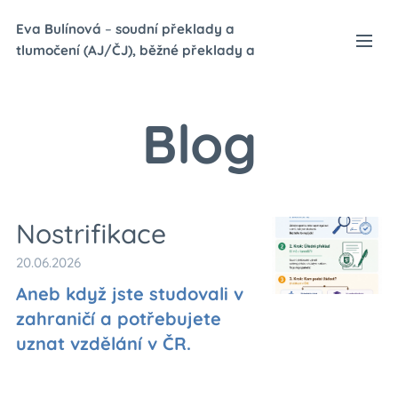
Eva Bulínová
–
soudní p
řeklady a
tlumočení (AJ/ČJ), běžné překlady a
tlumočení (NJ/ČJ)
Blog
Nostrifikace
20.06.2026
Aneb když jste studovali v
zahraničí a potřebujete
uznat vzdělání v ČR.