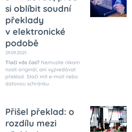
si oblíbit soudní
překlady
v
elektronické
podobě
29.09.2025
Tlačí vás čas?
Nemusíte nikam
nosit originál, ani vyzvedávat
překlad. Stačí mít e-mail nebo
datovou schránku.
Přišel překlad: o
rozdílu mezi