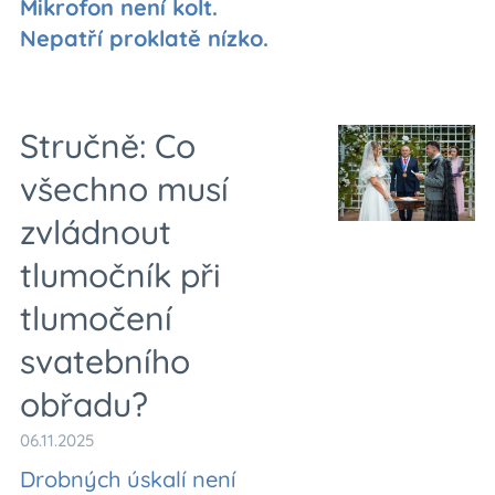
Mikrofon není kolt.
Nepatří proklatě nízko.
Stručně: Co
všechno musí
zvládnout
tlumočník při
tlumočení
svatebního
obřadu?
06.11.2025
Drobných úskalí není