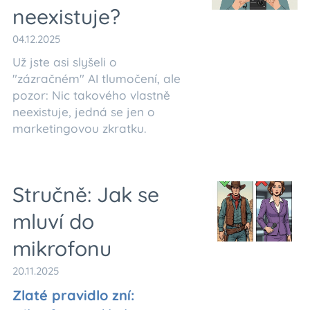
neexistuje?
04.12.2025
Už jste asi slyšeli o
"zázračném" AI tlumočení, ale
pozor: Nic takového vlastně
neexistuje, jedná se jen o
marketingovou zkratku.
Stručně: Jak se
mluví do
mikrofonu
20.11.2025
Zlaté pravidlo zní: