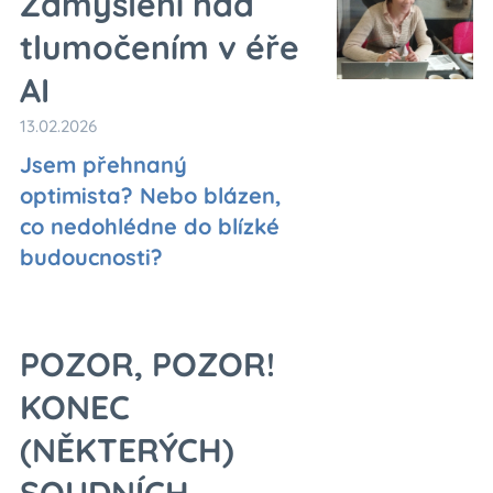
Zamyšlení nad
tlumočením v éře
AI
13.02.2026
Jsem přehnaný
optimista? Nebo blázen,
co nedohlédne do blízké
budoucnosti?
POZOR, POZOR!
KONEC
(NĚKTERÝCH)