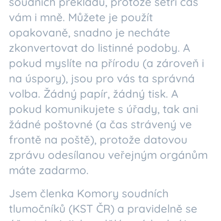
soudních překladů, protože šetří čas
vám i mně. Můžete je použít
opakovaně, snadno je necháte
zkonvertovat do listinné podoby. A
pokud myslíte na přírodu (a zároveň i
na úspory), jsou pro vás ta správná
volba. Žádný papír, žádný tisk. A
pokud komunikujete s úřady, tak ani
žádné poštovné (a čas strávený ve
frontě na poště), protože datovou
zprávu odesílanou veřejným orgánům
máte zadarmo.
Jsem členka Komory soudních
tlumočníků (KST ČR) a pravidelně se