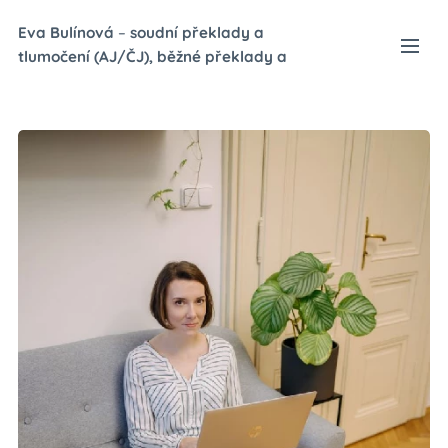
Eva Bulínová
–
soudní p
řeklady a
tlumočení (AJ/ČJ), běžné překlady a
tlumočení (NJ/ČJ)